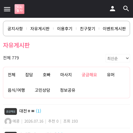
공지사항
자유게시판
이용후기
친구찾기
이벤트게시판
자유게시판
전체 779
전체
잡담
호빠
마사지
궁금해요
유머
음식/여행
고민상담
정보공유
대전ㅎㅃ
(1)
궁금해요
에콩
|
2026.07.16
|
추천 0
|
조회 193