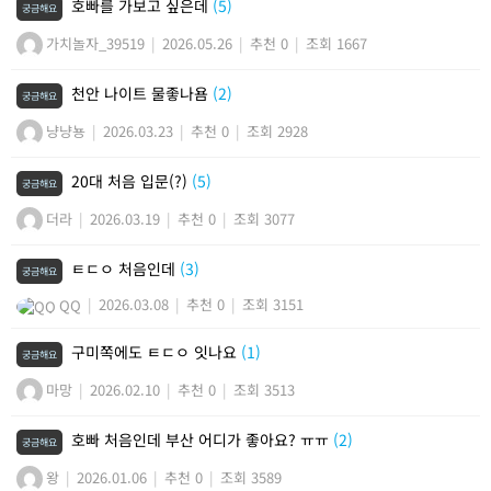
호빠를 가보고 싶은데
(5)
궁금해요
가치놀자_39519
|
2026.05.26
|
추천 0
|
조회 1667
천안 나이트 물좋나욤
(2)
궁금해요
냥냥뇽
|
2026.03.23
|
추천 0
|
조회 2928
20대 처음 입문(?)
(5)
궁금해요
더라
|
2026.03.19
|
추천 0
|
조회 3077
ㅌㄷㅇ 처음인데
(3)
궁금해요
|
2026.03.08
|
추천 0
|
조회 3151
QQ
구미쪽에도 ㅌㄷㅇ 잇나요
(1)
궁금해요
마망
|
2026.02.10
|
추천 0
|
조회 3513
호빠 처음인데 부산 어디가 좋아요? ㅠㅠ
(2)
궁금해요
왕
|
2026.01.06
|
추천 0
|
조회 3589