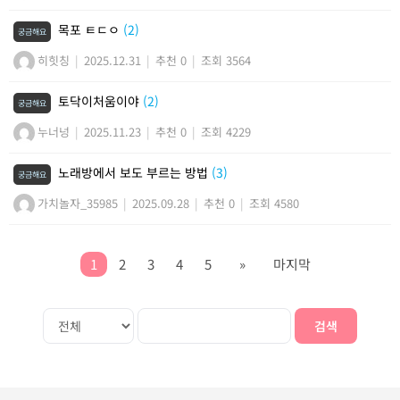
목포 ㅌㄷㅇ
(2)
궁금해요
히힛칭
|
2025.12.31
|
추천 0
|
조회 3564
토닥이처움이야
(2)
궁금해요
누너넝
|
2025.11.23
|
추천 0
|
조회 4229
노래방에서 보도 부르는 방법
(3)
궁금해요
가치놀자_35985
|
2025.09.28
|
추천 0
|
조회 4580
1
2
3
4
5
»
마지막
검색