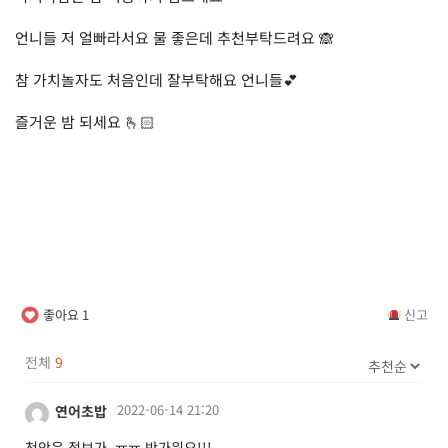
언니들 저 얼빠라서요 물 좋은데 추천부탁드려요 🙈
참 가치놀자도 처음인데 잘부탁해요 언니들💕
즐거운 밤 되세요 🫰🏻
좋아요
1
신고
전체
9
2022-06-14 21:20
연어초밥
천안은 정보가..ㅠㅠ 반가워요!!!