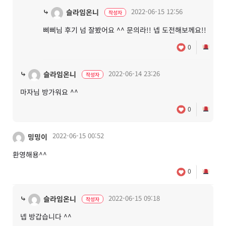
⤷
2022-06-15 12:56
슬라임온니
작성자
삐삐님 후기 넘 잘봤어요 ^^ 문의라!! 넵 도전해보께요!!
0
⤷
2022-06-14 23:26
슬라임온니
작성자
마자님 방가워요 ^^
0
2022-06-15 00:52
밍밍이
환영해용^^
0
⤷
2022-06-15 09:18
슬라임온니
작성자
넵 방갑습니다 ^^