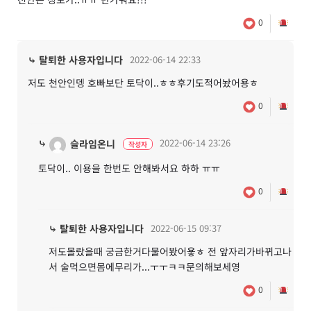
0
⤷ 탈퇴한 사용자입니다
2022-06-14 22:33
저도 천안인뎅 호빠보단 토닥이..ㅎㅎ후기도적어놨어용ㅎ
0
⤷
2022-06-14 23:26
슬라임온니
작성자
토닥이.. 이용을 한번도 안해봐서요 하하 ㅠㅠ
0
⤷ 탈퇴한 사용자입니다
2022-06-15 09:37
저도몰랐을때 궁금한거다물어봤어욯ㅎ 전 앞자리가바뀌고나
서 술먹으면몸에무리가...ㅜㅜㅋㅋ문의해보세영
0