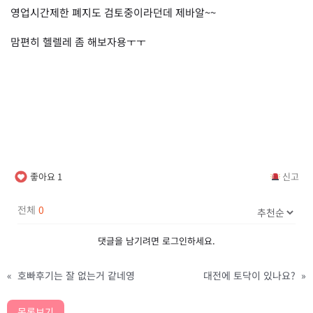
영업시간제한 폐지도 검토중이라던데 제바알~~
맘편히 헬렐레 좀 해보자용ㅜㅜ
좋아요
1
신고
전체
0
댓글을 남기려면
로그인
하세요.
«
호빠후기는 잘 없는거 같네영
대전에 토닥이 있나요?
»
목록보기