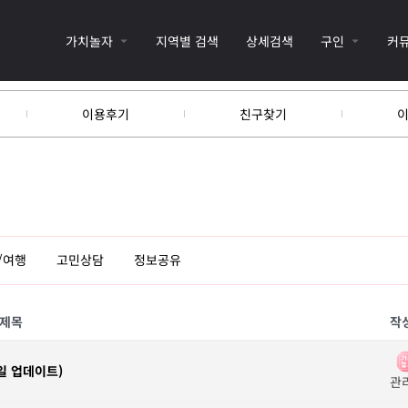
가치놀자
지역별 검색
상세검색
구인
커
이용후기
친구찾기
/여행
고민상담
정보공유
제목
작
일 업데이트)
관