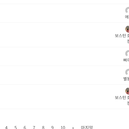
에
보스턴 
삐
별
보스턴 
4
5
6
7
8
9
10
»
마지막