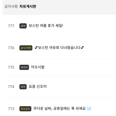
공지사항
자유게시판
보스턴 여름 휴가 세일!
777
유머
💕보스턴 야유회 다녀왔습니다💕
776
음식/여행
아오시발
775
마사지
요즘 신조어
774
유머
무더운 날씨, 공휴일에는 푹 쉬세요
(2)
773
정보공유