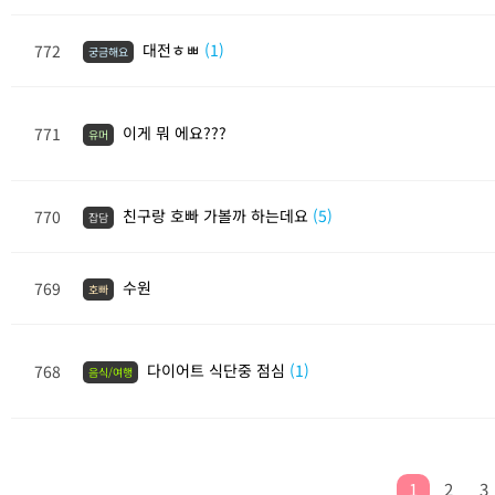
대전ㅎㅃ
(1)
772
궁금해요
이게 뭐 에요???
771
유머
친구랑 호빠 가볼까 하는데요
(5)
770
잡담
수원
769
호빠
다이어트 식단중 점심
(1)
768
음식/여행
1
2
3