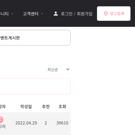
뮤니티
고객센터
로그인
/
회원가입
광고등록
이벤트게시판
성자
작성일
추천
조회
2022.04.29
2
39610
리자