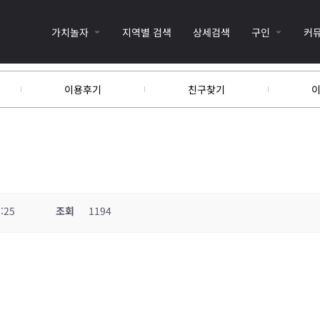
가치놀자
지역별 검색
상세검색
구인
커
이용후기
친구찾기
:25
조회
1194