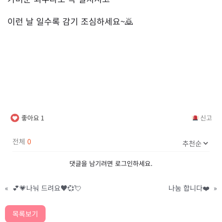
이런 날 일수록 감기 조심하세요~🙇
좋아요
1
신고
전체
0
댓글을 남기려면
로그인
하세요.
«
💕💗나눠 드려요♥️💞💘
나눔 합니다❤️
»
목록보기