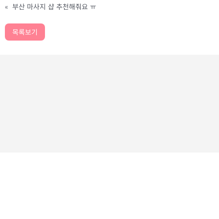
«
부산 마사지 샵 추천해줘요 ㅠ
목록보기
가치놀자
GACHINOLJA I CMCOMPANY
사업자등록번호 : 473-17-01151 I
직업정보제공사업신고 : 양산 제2021-1호
개인정보취급방침
I
이용약관
I
위치기반서비스 이용약관