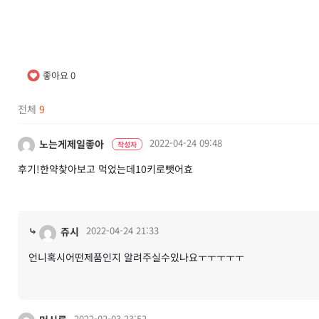
좋아요
0
전체
9
2022-04-24 09:48
노는게제일좋아
작성자
후기!한약찾아보고 먹었는데10키로뺏어효
⤷
2022-04-24 21:33
쥬시
언니혹시어떤제품인지 알려주실수있나요ㅜㅜㅜㅜㅜ
2022-02-03 23:52