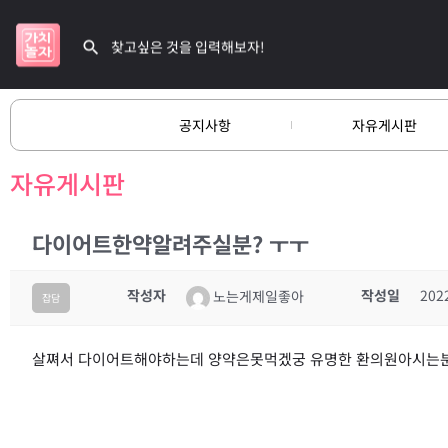
공지사항
자유게시판
자유게시판
다이어트한약알려주실분? ㅜㅜ
작성자
작성일
202
노는게제일좋아
잡담
살쪄서 다이어트해야하는데 양약은못먹겠궁 유명한 환의원아시는