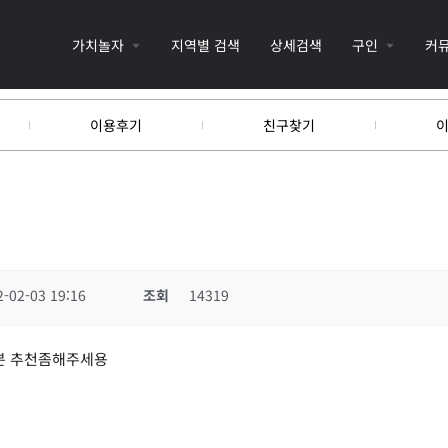
가치놀자
지역별 검색
상세검색
구인
커
이용후기
친구찾기
2-02-03 19:16
조회
14319
분 추천좀해주세용