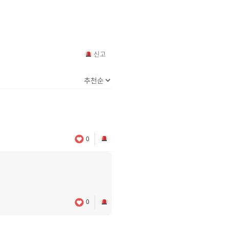
신고
0
0