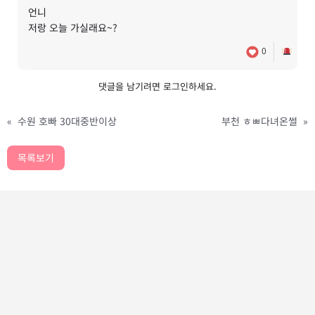
언니
저랑 오늘 가실래요~?
0
댓글을 남기려면
로그인
하세요.
«
수원 호빠 30대중반이상
부천 ㅎㅃ다녀온썰
»
목록보기