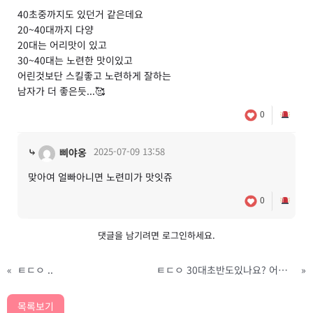
40초중까지도 있던거 같은데요
20~40대까지 다양
20대는 어리맛이 있고
30~40대는 노련한 맛이있고
어린것보단 스킬좋고 노련하게 잘하는
남자가 더 좋은듯...🥰
0
⤷
2025-07-09 13:58
삐야옹
맞아여 얼빠아니면 노련미가 맛잇쥬
0
댓글을 남기려면
로그인
하세요.
«
ㅌㄷㅇ ..
ㅌㄷㅇ 30대초반도있나요? 어디가야되요?
»
목록보기