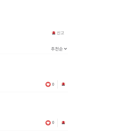
신고
0
0