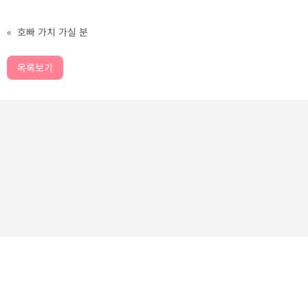
«
호빠 가치 가실 분
목록보기
가치놀자
GACHINOLJA I CMCOMPANY
사업자등록번호 : 473-17-01151 I
직업정보제공사업신고 : 양산 제2021-1호