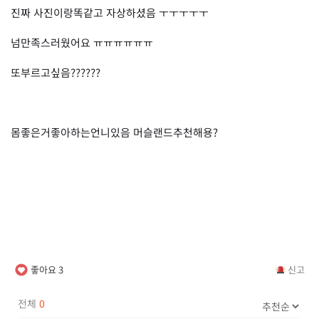
진짜 사진이랑똑같고 자상하셨음 ㅜㅜㅜㅜㅜ
넘만족스러웠어요 ㅠㅠㅠㅠㅠㅠ
또부르고싶음??????
몸좋은거좋아하는언니있음 머슬랜드추천해용?
좋아요
3
신고
전체
0