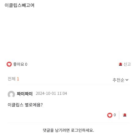
이클립스빼고여
좋아요
0
신고
전체
1
2024-10-01 11:04
짜미짜미
이클립스 별로에욤?
0
댓글을 남기려면
로그인
하세요.