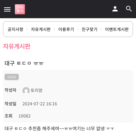
공지사항
자유게시판
이용후기
친구찾기
이벤트게시판
자유게시판
대구 ㅌㄷㅇ ㅠㅠ
마사지
작성자
토리맘
작성일
2024-07-22 16:16
조회
10082
대구 ㅌㄷㅇ 추천좀 해주세여~~ㅠㅠ여기는 너무 없넹 ㅜㅜ