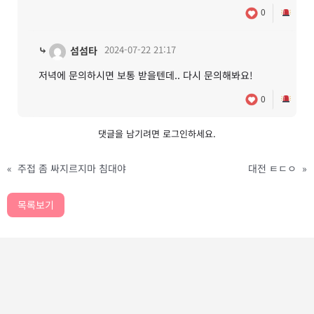
0
⤷
2024-07-22 21:17
섬섬타
저녁에 문의하시면 보통 받을텐데.. 다시 문의해봐요!
0
댓글을 남기려면
로그인
하세요.
«
주접 좀 싸지르지마 침대야
대전 ㅌㄷㅇ
»
목록보기