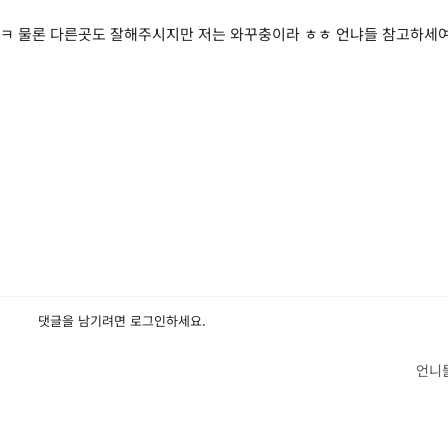
요 ㅋㅋ 물론 다른곳도 잘해주시지만 저는 와꾸충이라 ㅎㅎ 언냐들 참고하세여
댓글을 남기려면
로그인
하세요.
언니들