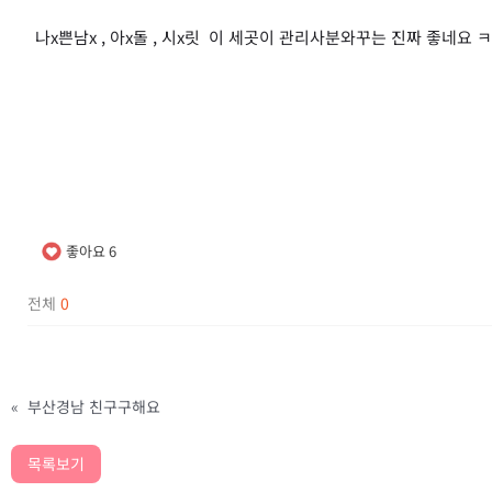
나x쁜남x , 아x돌 , 시x릿 이 세곳이 관리사분와꾸는 진짜 좋네
좋아요
6
전체
0
«
부산경남 친구구해요
목록보기