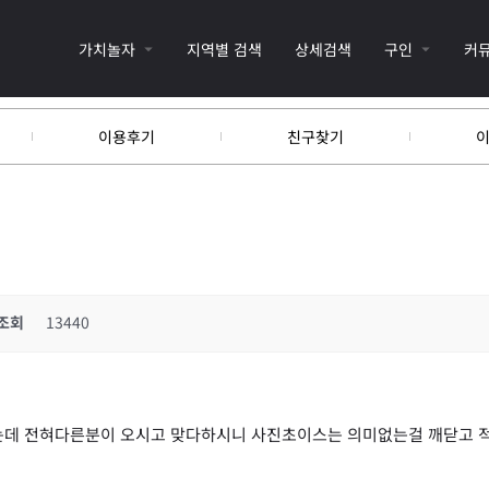
가치놀자
지역별 검색
상세검색
구인
커
이용후기
친구찾기
조회
13440
는데 전혀다른분이 오시고 맞다하시니 사진초이스는 의미없는걸 깨닫고 