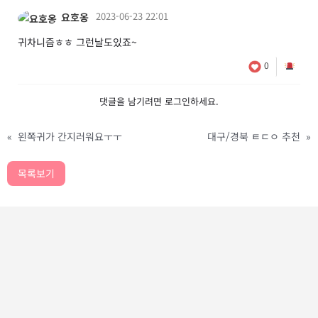
2023-06-23 22:01
요호옹
귀차니즘ㅎㅎ 그런날도있죠~
0
댓글을 남기려면
로그인
하세요.
«
왼쪽귀가 간지러워요ㅜㅜ
대구/경북 ㅌㄷㅇ 추천
»
목록보기