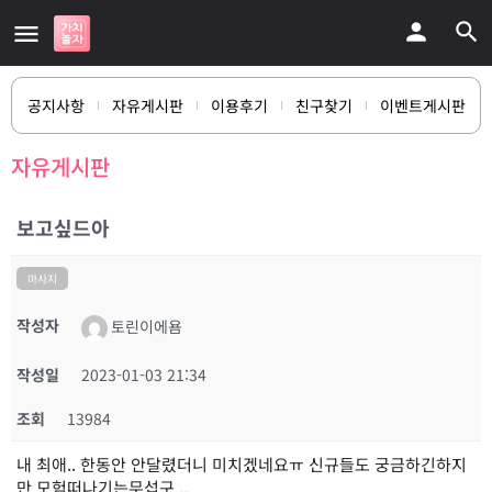
공지사항
자유게시판
이용후기
친구찾기
이벤트게시판
자유게시판
보고싶드아
마사지
작성자
토린이에욤
작성일
2023-01-03 21:34
조회
13984
내 최애.. 한동안 안달렸더니 미치겠네요ㅠ 신규들도 궁금하긴하지
만 모험떠나기는무섭구 ,,