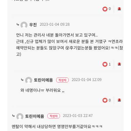
0
⤷
2023-01-04 09:28
우진
언니 저는 관리사 네분 돌아가면서 보고 있구여..
근데 ,신규 업체가 많이 보여서 새로운 분들 본 거였구 ㅋ연초라
예약안되는 분들도 많았구여 😵후기없는분들 봤었어요!ㅋㅋ(참
고)
1
⤷
2023-01-04 12:09
토린이에욤
작성자
와 네명이나ㅠ 부러워요 ,,
0
⤷
2023-01-03 22:47
토린이에욤
작성자
멘탈이 약해서 내상당하면 영영안부를거같아요ㅋㅋㅋ