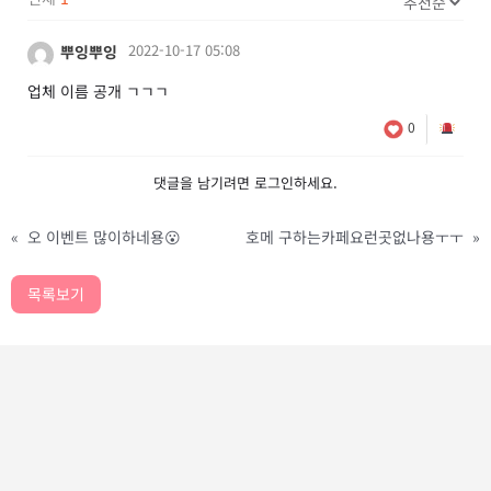
2022-10-17 05:08
뿌잉뿌잉
업체 이름 공개 ㄱㄱㄱ
0
댓글을 남기려면
로그인
하세요.
«
오 이벤트 많이하네용😮
호메 구하는카페요런곳없나용ㅜㅜ
»
목록보기