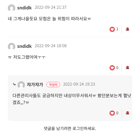
2022-09-24 21:37
sndidk
네 그게나을듯요 모험은 늘 위험이 따라서요ㅠ
1
2022-09-24 18:08
sndidk
ㅠ 저도그랬어여ㅜㅜ
0
⤷
2022-09-24 19:23
쟈가쟈가
작성자
다른관리사들도 궁금하지만 내상이무서워서ㅠ 봤던분보는게 젤낫
겠죠,,?ㅠ
0
댓글을 남기려면
로그인
하세요.