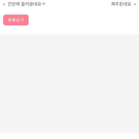
«
간만에 들어왔네요ㅋ
제주돈데요
»
목록보기