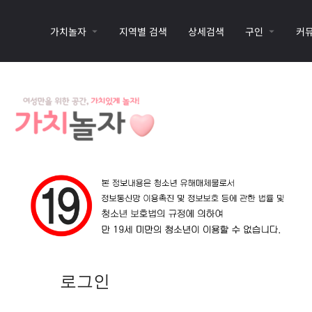
가치놀자
지역별 검색
상세검색
구인
커
로그인