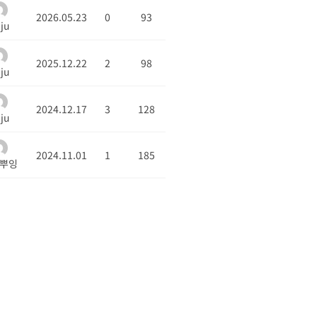
2026.05.23
0
93
nju
2025.12.22
2
98
nju
2024.12.17
3
128
nju
2024.11.01
1
185
뿌잉