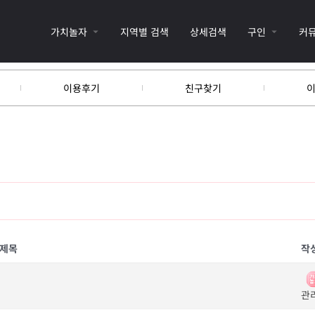
가치놀자
지역별 검색
상세검색
구인
커
이용후기
친구찾기
제목
작
관