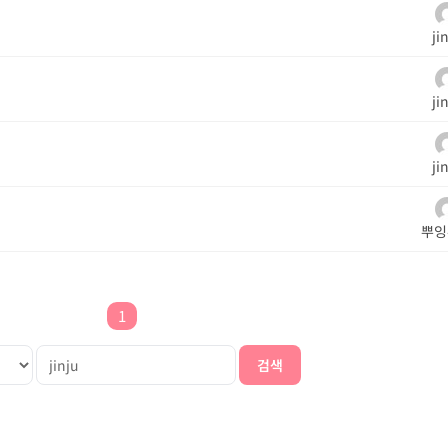
ji
ji
ji
뿌잉
1
검색