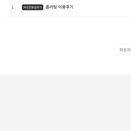
플러팅 이용후기
1
여성전용샵후기