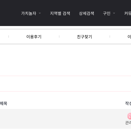
가치놀자
지역별 검색
상세검색
구인
커
이용후기
친구찾기
제목
작
관