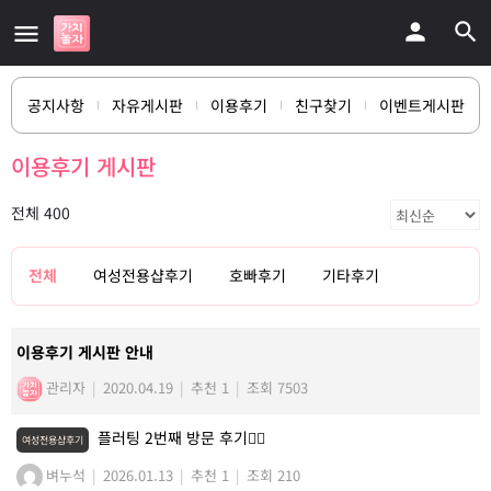
공지사항
자유게시판
이용후기
친구찾기
이벤트게시판
이용후기 게시판
전체 400
전체
여성전용샵후기
호빠후기
기타후기
이용후기 게시판 안내
관리자
|
2020.04.19
|
추천 1
|
조회 7503
플러팅 2번째 방문 후기💆‍♀️
여성전용샵후기
벼누석
|
2026.01.13
|
추천 1
|
조회 210