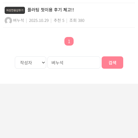
플러팅 첫이용 후기 체고!!
여성전용샵후기
벼누석
|
2025.10.29
|
추천 5
|
조회 380
1
검색