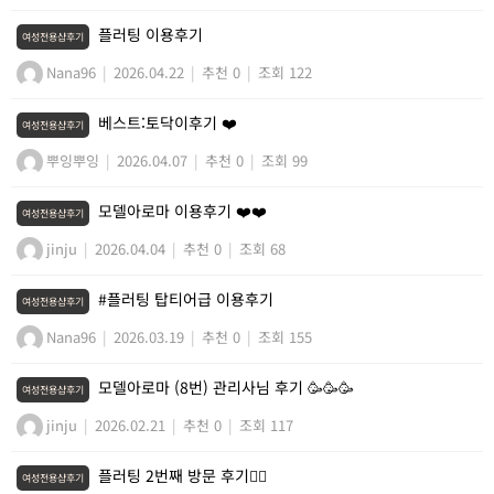
플러팅 이용후기
여성전용샵후기
Nana96
|
2026.04.22
|
추천 0
|
조회 122
베스트:토닥이후기 ❤️
여성전용샵후기
뿌잉뿌잉
|
2026.04.07
|
추천 0
|
조회 99
모델아로마 이용후기 ❤️❤️
여성전용샵후기
jinju
|
2026.04.04
|
추천 0
|
조회 68
#플러팅 탑티어급 이용후기
여성전용샵후기
Nana96
|
2026.03.19
|
추천 0
|
조회 155
모델아로마 (8번) 관리사님 후기 🥳🥳🥳
여성전용샵후기
jinju
|
2026.02.21
|
추천 0
|
조회 117
플러팅 2번째 방문 후기💆‍♀️
여성전용샵후기