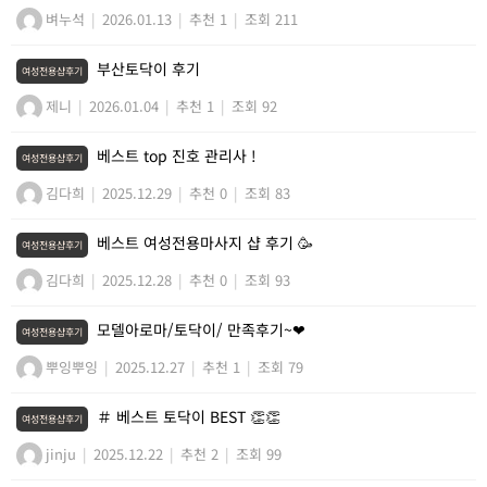
벼누석
|
2026.01.13
|
추천 1
|
조회 211
부산토닥이 후기
여성전용샵후기
제니
|
2026.01.04
|
추천 1
|
조회 92
베스트 top 진호 관리사 !
여성전용샵후기
김다희
|
2025.12.29
|
추천 0
|
조회 83
베스트 여성전용마사지 샵 후기 🥳
여성전용샵후기
김다희
|
2025.12.28
|
추천 0
|
조회 93
모델아로마/토닥이/ 만족후기~❤
여성전용샵후기
뿌잉뿌잉
|
2025.12.27
|
추천 1
|
조회 79
＃ 베스트 토닥이 BEST 👏👏
여성전용샵후기
jinju
|
2025.12.22
|
추천 2
|
조회 99