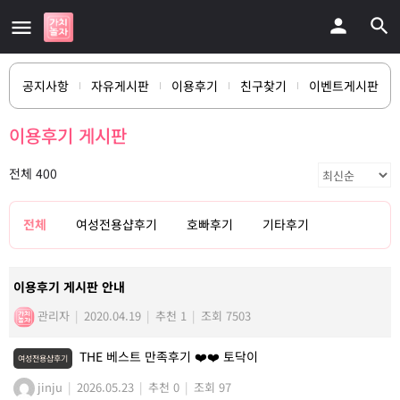
공지사항
자유게시판
이용후기
친구찾기
이벤트게시판
이용후기 게시판
전체 400
전체
여성전용샵후기
호빠후기
기타후기
이용후기 게시판 안내
관리자
|
2020.04.19
|
추천 1
|
조회 7503
THE 베스트 만족후기 ❤️❤️ 토닥이
여성전용샵후기
jinju
|
2026.05.23
|
추천 0
|
조회 97