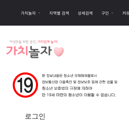
가치놀자
지역별 검색
상세검색
구인
커
로그인