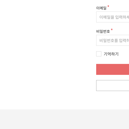
이메일
비밀번호
기억하기