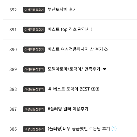
부산토닥이 후기
392
여성전용샵후기
베스트 top 진호 관리사 !
391
여성전용샵후기
베스트 여성전용마사지 샵 후기 🥳
390
여성전용샵후기
모델아로마/토닥이/ 만족후기~❤
389
여성전용샵후기
＃ 베스트 토닥이 BEST 👏👏
388
여성전용샵후기
#플러팅 얼빠 이용후기
387
여성전용샵후기
(플러팅)너무 궁금했던 로운님 후기
(1)
386
여성전용샵후기