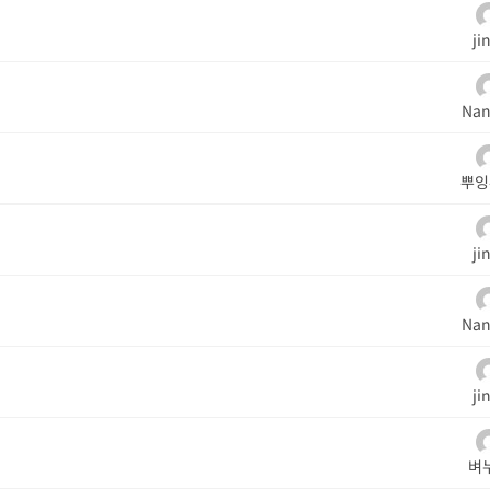
ji
Nan
뿌잉
ji
Nan
ji
벼