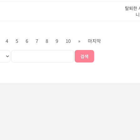
탈퇴한 
니
4
5
6
7
8
9
10
»
마지막
검색