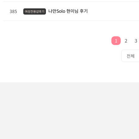
나만Solo 현이님 후기
385
여성전용샵후기
1
2
3