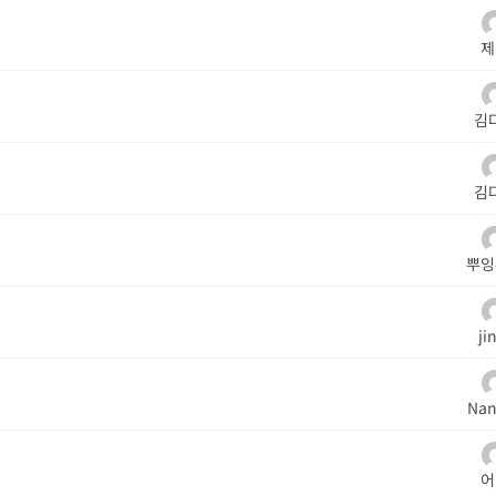
제
김
김
뿌잉
ji
Nan
어