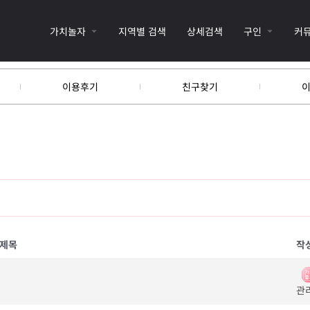
가치놀자
지역별 검색
상세검색
구인
커
이용후기
친구찾기
제목
작
관