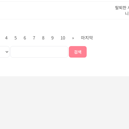
탈퇴한 
니
4
5
6
7
8
9
10
»
마지막
검색