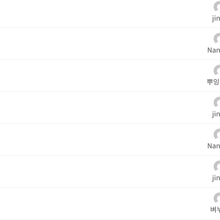
ji
Nan
뿌잉
ji
Nan
ji
벼