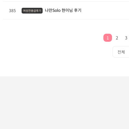
나만Solo 현이님 후기
385
여성전용샵후기
1
2
3