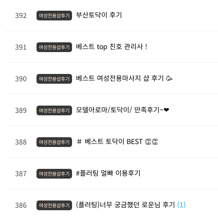
부산토닥이 후기
392
여성전용샵후기
베스트 top 진호 관리사 !
391
여성전용샵후기
베스트 여성전용마사지 샵 후기 🥳
390
여성전용샵후기
모델아로마/토닥이/ 만족후기~❤
389
여성전용샵후기
＃ 베스트 토닥이 BEST 👏👏
388
여성전용샵후기
#플러팅 얼빠 이용후기
387
여성전용샵후기
(플러팅)너무 궁금했던 로운님 후기
(1)
386
여성전용샵후기