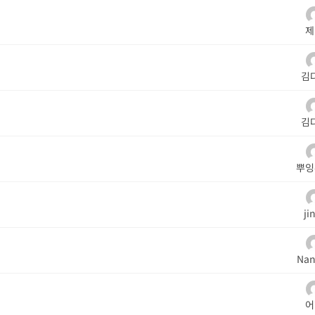
제
김
김
뿌잉
ji
Nan
어