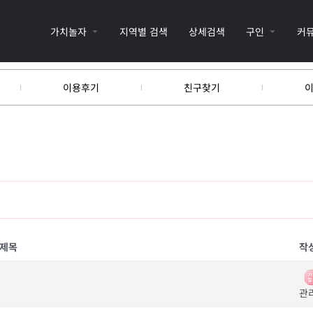
가치놀자
지역별 검색
상세검색
구인
커
이용후기
친구찾기
제목
작
관