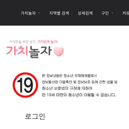
가치놀자
지역별 검색
상세검색
구인
커
로그인