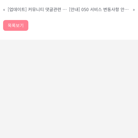
«
[업데이트] 커뮤니티 댓글관련 UI개선
[안내] 050 서비스 변동사항 안내 (광고주분들만 해당)
»
목록보기