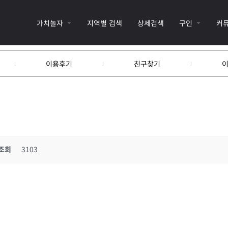
가치놀자
지역별 검색
상세검색
구인
커
이용후기
친구찾기
조회
3103