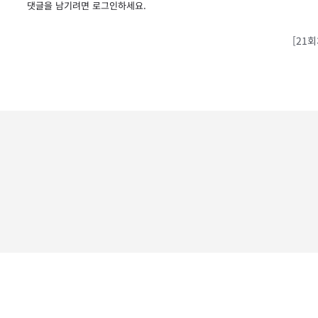
댓글을 남기려면
로그인
하세요.
[21회
운영시간 :
평일 11:00 ~ 20:00 I 주말, 법정공휴일 1:1문의게시판
0507-0094-1200 I
cmgachinolja@naver.com