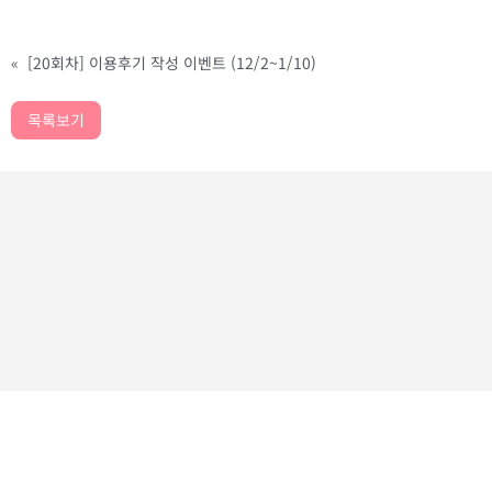
«
[20회차] 이용후기 작성 이벤트 (12/2~1/10)
목록보기
가치놀자
GACHINOLJA I CMCOMPANY
사업자등록번호 : 473-17-01151 I
직업정보제공사업신고 : 양산 제2021-1호