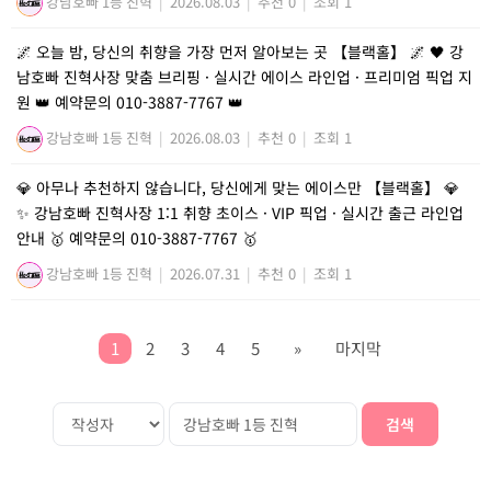
강남호빠 1등 진혁
|
2026.08.03
|
추천 0
|
조회 1
🌌 오늘 밤, 당신의 취향을 가장 먼저 알아보는 곳 【블랙홀】 🌌 🖤 강
남호빠 진혁사장 맞춤 브리핑 · 실시간 에이스 라인업 · 프리미엄 픽업 지
원 👑 예약문의 010-3887-7767 👑
강남호빠 1등 진혁
|
2026.08.03
|
추천 0
|
조회 1
💎 아무나 추천하지 않습니다, 당신에게 맞는 에이스만 【블랙홀】 💎
✨ 강남호빠 진혁사장 1:1 취향 초이스 · VIP 픽업 · 실시간 출근 라인업
안내 🥇 예약문의 010-3887-7767 🥇
강남호빠 1등 진혁
|
2026.07.31
|
추천 0
|
조회 1
1
2
3
4
5
»
마지막
검색