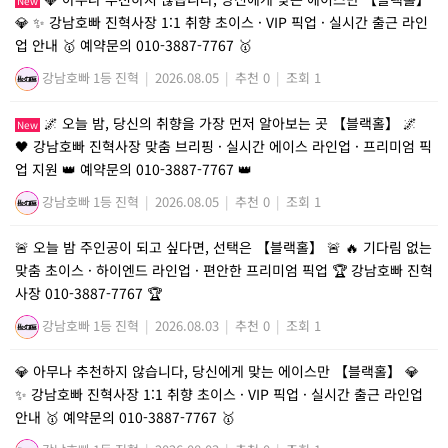
New
💎 ✨ 강남호빠 진혁사장 1:1 취향 초이스 · VIP 픽업 · 실시간 출근 라인
업 안내 🥇 예약문의 010-3887-7767 🥇
강남호빠 1등 진혁
|
2026.08.05
|
추천 0
|
조회 1
🌌 오늘 밤, 당신의 취향을 가장 먼저 알아보는 곳 【블랙홀】 🌌
New
🖤 강남호빠 진혁사장 맞춤 브리핑 · 실시간 에이스 라인업 · 프리미엄 픽
업 지원 👑 예약문의 010-3887-7767 👑
강남호빠 1등 진혁
|
2026.08.05
|
추천 0
|
조회 1
🚨 오늘 밤 주인공이 되고 싶다면, 선택은 【블랙홀】 🚨 🔥 기다림 없는
맞춤 초이스 · 하이엔드 라인업 · 편안한 프리미엄 픽업 🏆 강남호빠 진혁
사장 010-3887-7767 🏆
강남호빠 1등 진혁
|
2026.08.03
|
추천 0
|
조회 1
💎 아무나 추천하지 않습니다, 당신에게 맞는 에이스만 【블랙홀】 💎
✨ 강남호빠 진혁사장 1:1 취향 초이스 · VIP 픽업 · 실시간 출근 라인업
안내 🥇 예약문의 010-3887-7767 🥇