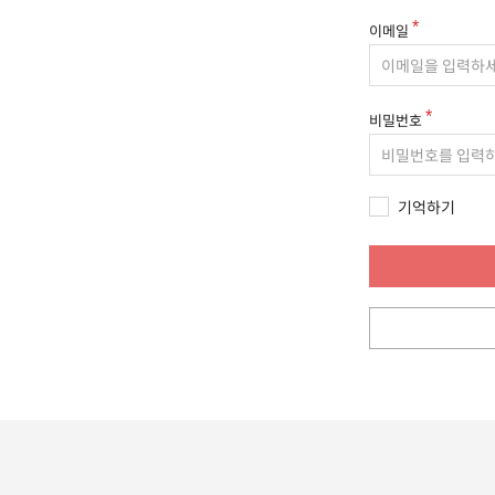
이메일
비밀번호
기억하기