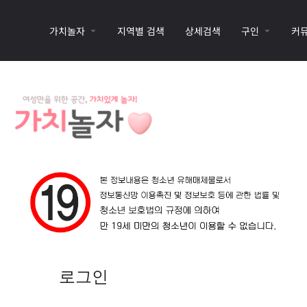
가치놀자
지역별 검색
상세검색
구인
커
로그인