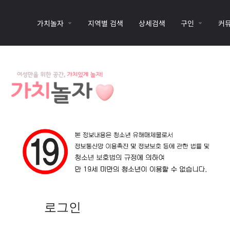
가치놀자
지역별 검색
상세검색
구인
커
로그인