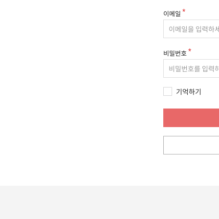
이메일
비밀번호
기억하기