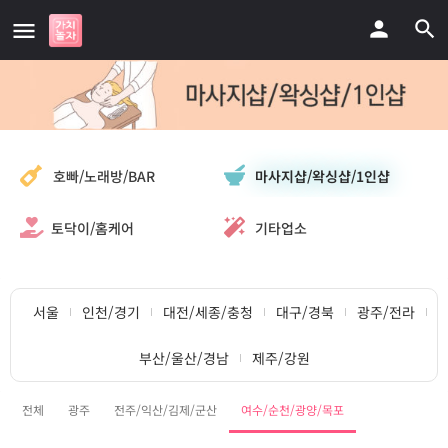
마사지샵/왁싱샵/1인샵
호빠/노래방/BAR
토닥이/홈케어
기타업소
서울
인천/경기
대전/세종/충청
대구/경북
광주/전라
부산/울산/경남
제주/강원
전체
광주
전주/익산/김제/군산
여수/순천/광양/목포