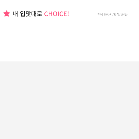
내 입맛대로
CHOICE!
전남 마사지/왁싱/1인샵