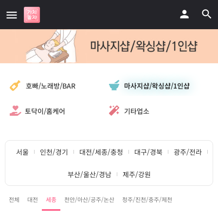
마사지샵/왁싱샵/1인샵
호빠/노래방/BAR
토닥이/홈케어
기타업소
서울
인천/경기
대전/세종/충청
대구/경북
광주/전라
부산/울산/경남
제주/강원
전체
대전
세종
천안/아산/공주/논산
청주/진천/충주/제천