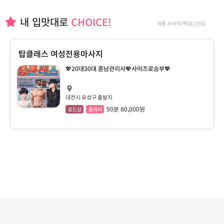
내 입맛대로
CHOICE!
세종 마사지/왁싱/1인샵
탑클래스 여성전용마사지
💖20대30대 훈남관리사💖사이즈로승부💖
대전시 유성구 출발지
90분 80,000원
로드샵
홈케어