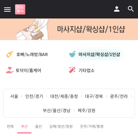
마사지샵/왁싱샵/1인샵
호빠/노래방/BAR
토닥이/홈케어
기타업소
서울
인천/경기
대전/세종/충청
대구/경북
광주/전라
부산/울산/경남
제주/강원
전체
부산
울산
김해/양산/창원
진주/거제/통영