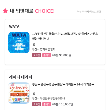
내 입맛대로
CHOICE!
부산 마사지/왁싱/1인샵
WATA
🌙부산양산김해울산가능🌙비밀보장🌙안심케어🌙센스
있는 매니저🌙
부산시 연제구 출발지
60분 90,000원
로드샵
홈케어
레이디 테라피
부산❤️울산❤️경남❤️훈남❤️아이돌❤️24시 대기중❤️
부산시 부산진구 부전동 525-3
60분 100,000원
로드샵
홈케어