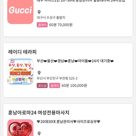
대구시 수성구 출발지
60분 70,000원
홈케어
레이디 테라피
부산❤️울산❤️경남❤️훈남❤️아이돌❤️24시 대기중❤️
부산시 부산진구 부전동 525-3
60분 100,000원
로드샵
홈케어
훈남아로마24 여성전용마사지
💖20대30대 훈남관리사💖사이즈로승부💖