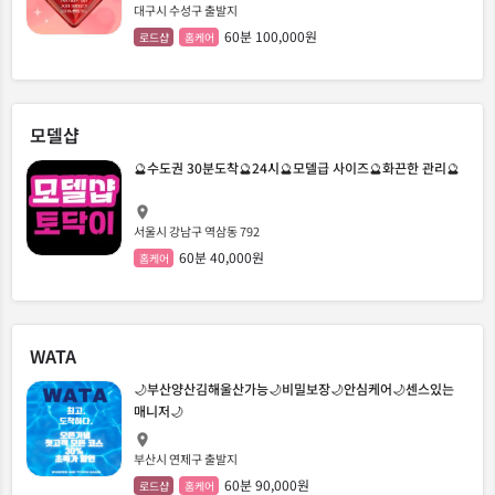
대구시 수성구 출발지
60분 100,000원
로드샵
홈케어
모델샵
🔮수도권 30분도착🔮24시🔮모델급 사이즈🔮화끈한 관리🔮
서울시 강남구 역삼동 792
60분 40,000원
홈케어
WATA
🌙부산양산김해울산가능🌙비밀보장🌙안심케어🌙센스있는
매니저🌙
부산시 연제구 출발지
60분 90,000원
로드샵
홈케어