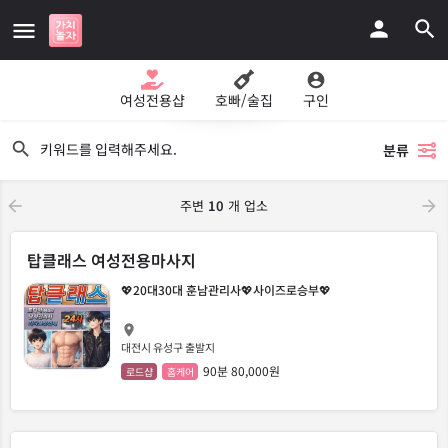
지도보기
여성전용샵
호빠/술집
구인
분류
주변
10
개 업소
탑클래스 여성전용마사지
💖20대30대 훈남관리사💖사이즈로승부💖
대전시 유성구 출발지
90분 80,000원
로드샵
홈케어