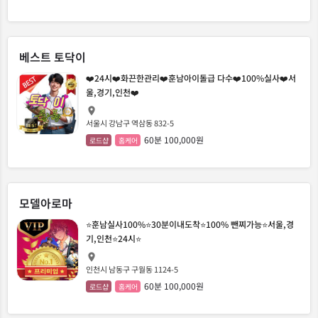
베스트 토닥이
❤️24시❤️화끈한관리❤️훈남아이돌급 다수❤️100%실사❤️서
울,경기,인천❤️
서울시 강남구 역삼동 832-5
60분 100,000원
로드샵
홈케어
모델아로마
⭐훈남실사100%⭐30분이내도착⭐100% 뺀찌가능⭐서울,경
기,인천⭐24시⭐
인천시 남동구 구월동 1124-5
60분 100,000원
로드샵
홈케어