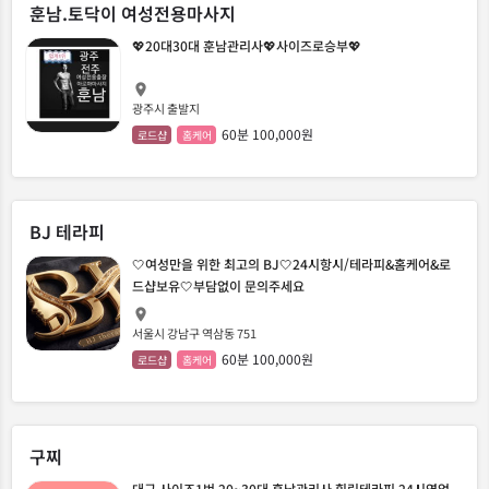
훈남.토닥이 여성전용마사지
💖20대30대 훈남관리사💖사이즈로승부💖
광주시 출발지
60분 100,000원
로드샵
홈케어
BJ 테라피
🤍여성만을 위한 최고의 BJ🤍24시항시/테라피&홈케어&로
드샵보유🤍부담없이 문의주세요
서울시 강남구 역삼동 751
60분 100,000원
로드샵
홈케어
구찌
대구 사이즈1번 20~30대 훈남관리사 힐링테라피 24시영업