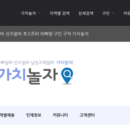
가치놀자
지역별 검색
상세검색
구인
커
바 선수알바 호스트바 아빠방 구인 구직 가치놀자
역별채용
인재정보
커뮤니티
고객센터