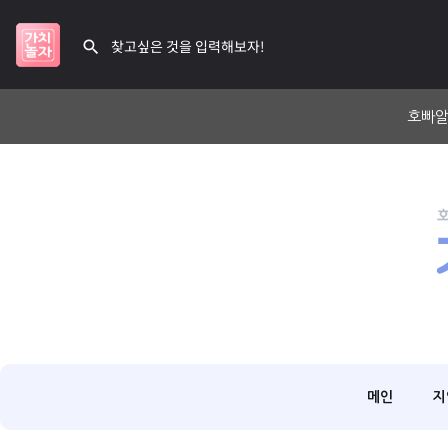
호빠알
메인
지