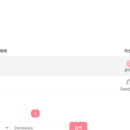
제목
작
관
Donb
1
검색