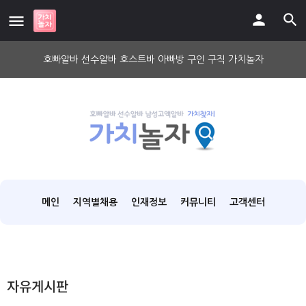
호빠알바 선수알바 호스트바 아빠방 구인 구직 가치놀자
메인
지역별채용
인재정보
커뮤니티
고객센터
자유게시판