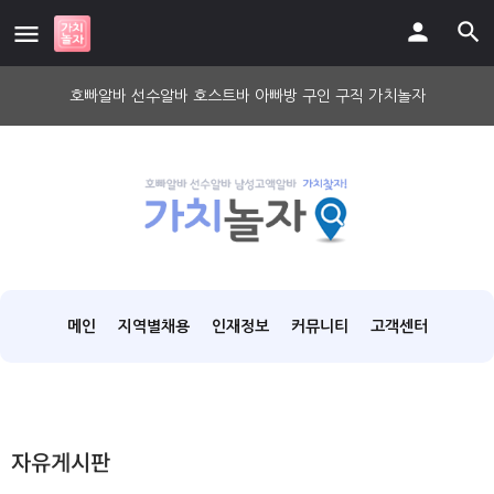
호빠알바 선수알바 호스트바 아빠방 구인 구직 가치놀자
메인
지역별채용
인재정보
커뮤니티
고객센터
자유게시판