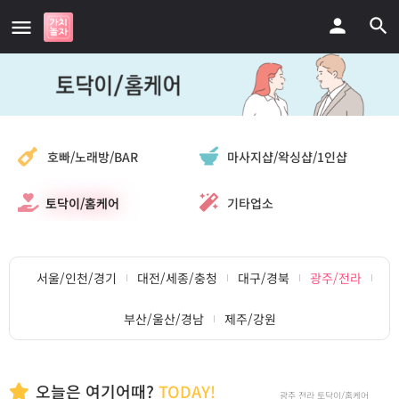
마사지샵/왁싱샵/1인샵
호빠/노래방/BAR
토닥이/홈케어
기타업소
서울/인천/경기
대전/세종/충청
대구/경북
광주/전라
부산/울산/경남
제주/강원
오늘은 여기어때?
TODAY!
광주 전라 토닥이/홈케어