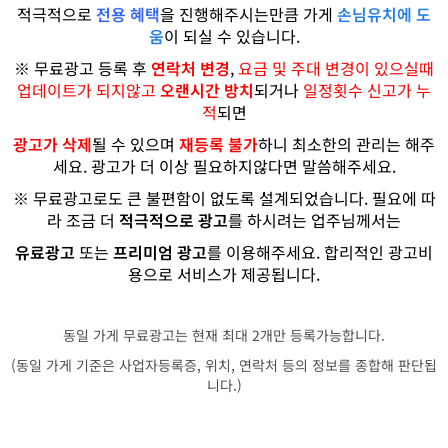
적극적으로
전용 혜택
을 진행해주시는만큼 가게
손님유치에 도
움
이 되실 수 있습니다.
※ 무료광고 등록 후
연락처 변경
,
요금 및 주대 변경이 있으실때
업데이트가 되지않고
오랜시간 방치
되거나
일정횟수 신고가 누
적
되면
광고가 삭제
될 수 있으며
재등록 불가
하니 최소한의 관리는 해주
세요. 광고가 더 이상 필요하지않다면 말씀해주세요.
※ 무료광고로도 큰 불편함이 없도록 설계되었습니다.
필요에 따
라 조금 더
적극적으로
광고
를 하시려는
업주님께서는
유료광고
또는
프리미엄 광고
를 이용해주세요.
합리적인 광고비
용으로 서비스가 제공됩니다.
동일 가게 무료광고는 현재 최대 2개만 등록가능합니다.
(동일 가게 기준은 사업자등록증, 위치, 연락처 등의 정보를 종합해 판단됩
니다.)