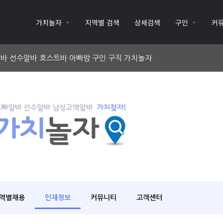
가치놀자
지역별 검색
상세검색
구인
커
바 선수알바 호스트바 아빠방 구인 구직 가치놀자
역별채용
인재정보
커뮤니티
고객센터