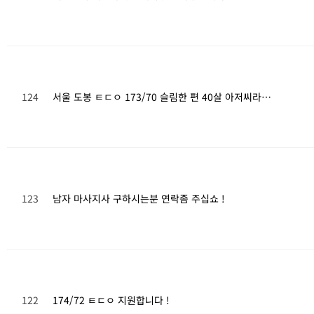
124
서울 도봉 ㅌㄷㅇ 173/70 슬림한 편 40살 아저씨라…
123
남자 마사지사 구하시는분 연락좀 주십쇼 !
122
174/72 ㅌㄷㅇ 지원합니다 !