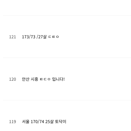
121
173/73 /27살 ㄷㅌㅇ
120
안산 시흥 ㅌㄷㅇ 입니다!
119
서울 170/74 25살 토닥이