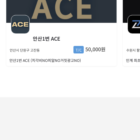
안산1번 ACE
50,000원
T/C
안산시 단원구 고잔동
수원시 팔
안산1번 ACE (지각비NO피알NO거짓광고NO)
인계 최