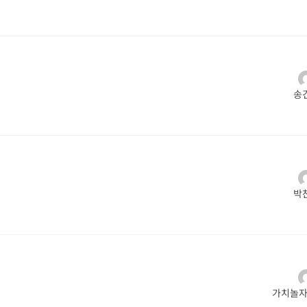
송
박
가치놀자_