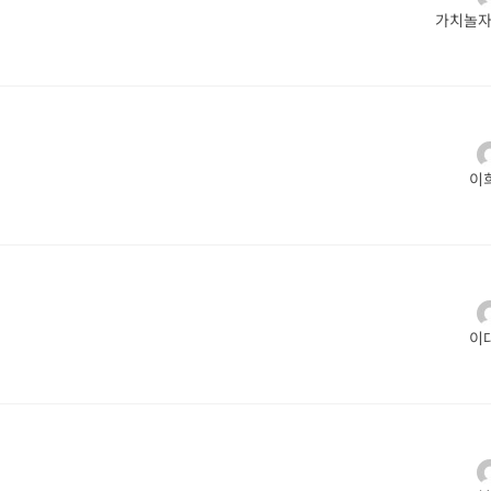
가치놀자_
이
이