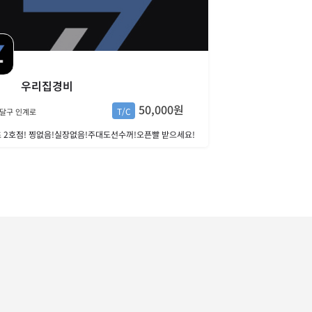
우리집경비
50,000원
T/C
달구 인계로
초 2호점! 찡없음!실장없음!주대도선수꺼!오픈빨 받으세요!