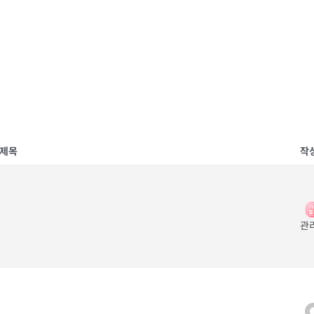
제목
작
관