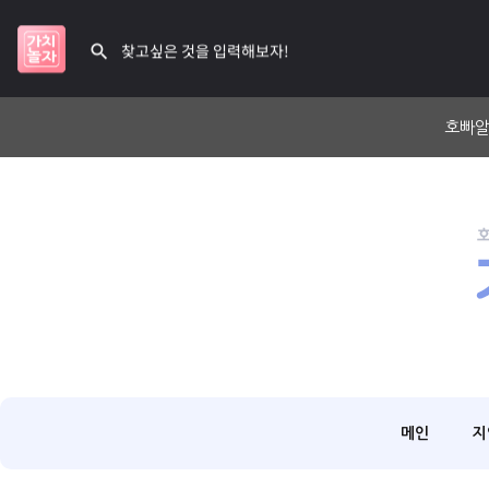
호빠알
메인
지