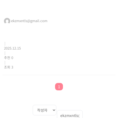
ekzmxntls@gmail.com
|
2025.12.15
|
추천 0
|
조회 3
1