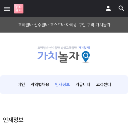
호빠알바 선수알바 호스트바 아빠방 구인 구직 가치놀자
메인
지역별채용
인재정보
커뮤니티
고객센터
인재정보