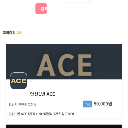
검색
AD
프리미엄
안산1번 ACE
50,000원
T/C
안산시 단원구 고잔동
안산1번 ACE (지각비NO피알NO거짓광고NO)