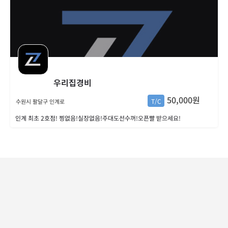
우리집경비
50,000원
T/C
수원시 팔달구 인계로
인계 최초 2호점! 찡없음!실장없음!주대도선수꺼!오픈빨 받으세요!