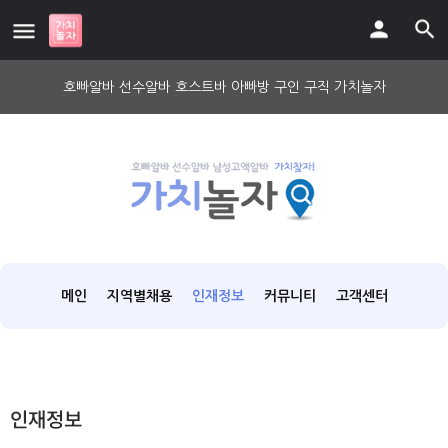
호빠알바 선수알바 호스트바 아빠방 구인 구직 가치놀자
메인
지역별채용
인재정보
커뮤니티
고객센터
인재정보