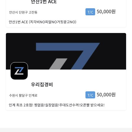
안산1번 ACE
50,000원
T/C
안산시 단원구 고잔동
안산1번 ACE (지각비NO피알NO거짓광고NO)
우리집경비
50,000원
T/C
수원시 팔달구 인계로
인계 최초 2호점! 찡없음!실장없음!주대도선수꺼!오픈빨 받으세요!