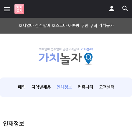
호빠알바 선수알바 호스트바 아빠방 구인 구직 가치놀자
메인
지역별채용
인재정보
커뮤니티
고객센터
인재정보