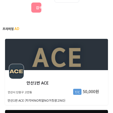
검색
AD
프리미엄
안산1번 ACE
50,000원
T/C
안산시 단원구 고잔동
안산1번 ACE (지각비NO피알NO거짓광고NO)