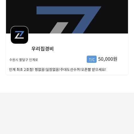
우리집경비
50,000원
T/C
수원시 팔달구 인계로
인계 최초 2호점! 찡없음!실장없음!주대도선수꺼!오픈빨 받으세요!