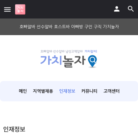
호빠알바 선수알바 호스트바 아빠방 구인 구직 가치놀자
메인
지역별채용
인재정보
커뮤니티
고객센터
인재정보