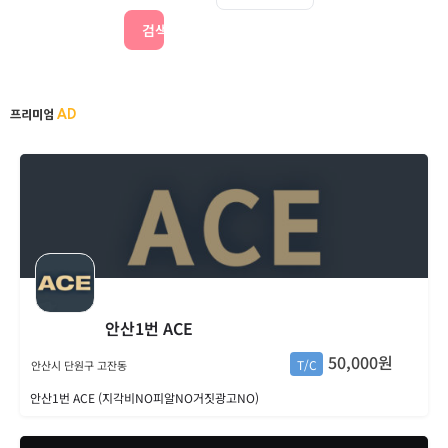
검색
AD
프리미엄
안산1번 ACE
50,000원
T/C
안산시 단원구 고잔동
안산1번 ACE (지각비NO피알NO거짓광고NO)