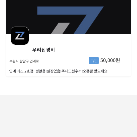
우리집경비
50,000원
T/C
수원시 팔달구 인계로
인계 최초 2호점! 찡없음!실장없음!주대도선수꺼!오픈빨 받으세요!