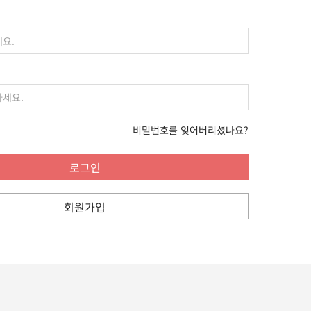
비밀번호를 잊어버리셨나요?
회원가입