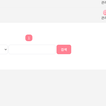
관
관
1
검색