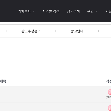
가치놀자
지역별 검색
상세검색
구인
커
광고수정문의
광고안내
제목
작
관