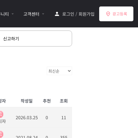
뮤니티
고객센터
로그인
/
회원가입
광고등록
신고하기
성자
작성일
추천
조회
2026.03.25
0
11
리자
2021.08.24
0
355