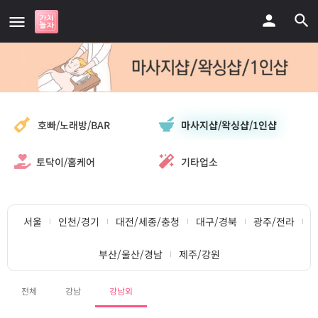
마사지샵/왁싱샵/1인샵
호빠/노래방/BAR
토닥이/홈케어
기타업소
서울
인천/경기
대전/세종/충청
대구/경북
광주/전라
부산/울산/경남
제주/강원
전체
강남
강남외